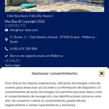
Feliz Navidad y Feliz Año Nuevo!
Mar Blau © Copyright 2026
CONTACTO
info@mar-blau.com
C/ Roses, 1 – Club Náutico Arenal . 07600 Arenal – Mallorca –
Spain
(+34) 619 789 884
Barcos de segunda mano en Mallorca
LEGALES
Aviso legal
Política de privacidad
Gestionar consentimiento
Política de cookies
Mapa del sitio
Para ofrecer las mejores experiencias, utilizamos tecnologías como las
cookies para almacenar y/o acceder a la información del dispositivo. El
Declaración de accesibilidad
consentimiento de estas tecnologías nos permitirá procesar datos como
NEWSLETTER
el comportamiento de navegación o las identificaciones únicas en este
¿Te interesa recibir las novedades de barcos?
sitio. No consentir o retirar el consentimiento, puede afectar
negativamente a ciertas características y funciones.