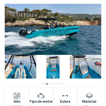
HY
D
R
O
L
Y
SIS
RESIS
T
ANCE
Año
Tipo de motor
Eslora
Material