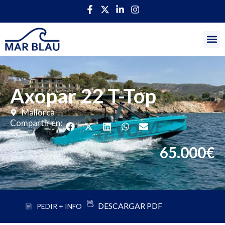
Axopar 22 T-Top
Mallorca
Compartir en:
65.000€
DESCARGAR PDF
PEDIR + INFO