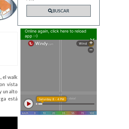
BUSCAR
 el walk
on vista
y un alto
rga está