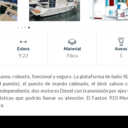
HY
D
R
O
L
Y
SIS
RESIS
T
ANCE
Eslora
Material
Aseos
9,23
Fibra
1
seo, robusto, funcional y seguro. La plataforma de baño XL,
l puente), el puesto de mando cabinado, el deck saloon c
o independiente, dos motores Diesel con transmisión por ejes 
ísticas que podrán llamar su atención. El Faeton 910 Mo
ta.