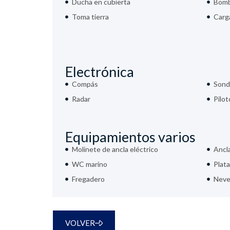
Ducha en cubierta
Bomb
Toma tierra
Carg
Electrónica
Compás
Sond
Radar
Pilo
Equipamientos varios
Molinete de ancla eléctrico
Ancl
WC marino
Plat
Fregadero
Never
VOLVER