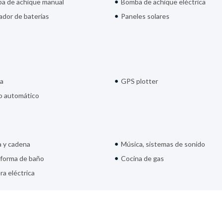
a de achique manual
Bomba de achique eléctrica
ador de baterías
Paneles solares
a
GPS plotter
to automático
a y cadena
Música, sistemas de sonido
aforma de baño
Cocina de gas
a eléctrica