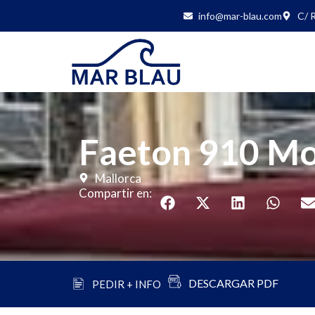
info@mar-blau.com
C/ R
Faeton 910 M
Mallorca
Compartir en:
DESCARGAR PDF
PEDIR + INFO