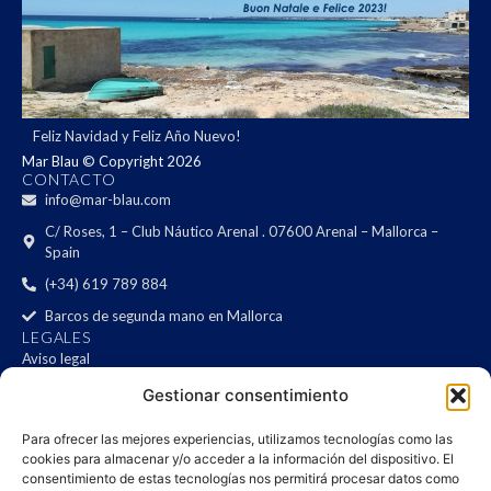
Feliz Navidad y Feliz Año Nuevo!
Mar Blau © Copyright 2026
CONTACTO
info@mar-blau.com
C/ Roses, 1 – Club Náutico Arenal . 07600 Arenal – Mallorca –
Spain
(+34) 619 789 884
Barcos de segunda mano en Mallorca
LEGALES
Aviso legal
Política de privacidad
Gestionar consentimiento
Política de cookies
Mapa del sitio
Para ofrecer las mejores experiencias, utilizamos tecnologías como las
cookies para almacenar y/o acceder a la información del dispositivo. El
Declaración de accesibilidad
consentimiento de estas tecnologías nos permitirá procesar datos como
NEWSLETTER