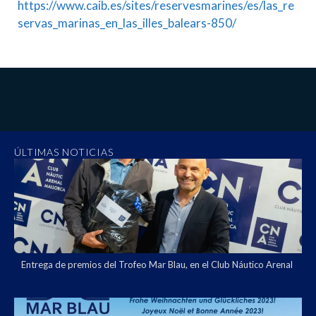
https://www.caib.es/sites/reservesmarines/es/las_re
servas_marinas_en_las_illes_balears-850/
ÚLTIMAS NOTICIAS
Entrega de premios del Trofeo Mar Blau, en el Club Náutico Arenal